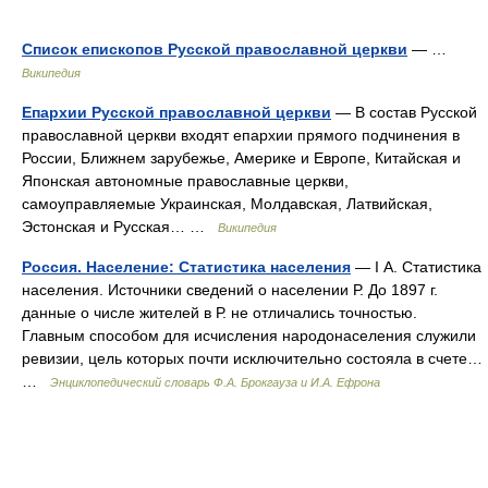
Список епископов Русской православной церкви
— …
Википедия
Епархии Русской православной церкви
— В состав Русской
православной церкви входят епархии прямого подчинения в
России, Ближнем зарубежье, Америке и Европе, Китайская и
Японская автономные православные церкви,
самоуправляемые Украинская, Молдавская, Латвийская,
Эстонская и Русская… …
Википедия
Россия. Население: Статистика населения
— I А. Статистика
населения. Источники сведений о населении Р. До 1897 г.
данные о числе жителей в Р. не отличались точностью.
Главным способом для исчисления народонаселения служили
ревизии, цель которых почти исключительно состояла в счете…
…
Энциклопедический словарь Ф.А. Брокгауза и И.А. Ефрона